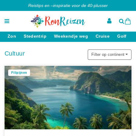
Reistips en –inspiratie voor de 40-plusser
Zon
Stedentrip
Weekendje weg
Cruise
Golf
Cultuur
Filter op continent
Filipijnen