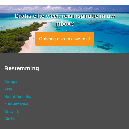
Gratis elke week reisinspiratie in uw
inbox?
Ontvang onze nieuwsbrief
Bestemming
Europa
Azië
Noord-Amerika
Zuid-Amerika
Oceanië
Afrika