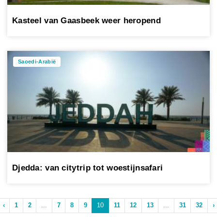
Kasteel van Gaasbeek weer heropend
Saoedi-Arabië
Djedda: van citytrip tot woestijnsafari
‹
1
2
...
7
8
9
10
11
12
13
...
31
32
›