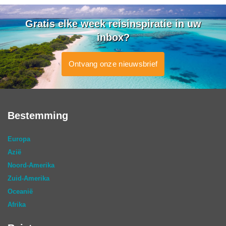
Gratis elke week reisinspiratie in uw
inbox?
Ontvang onze nieuwsbrief
Bestemming
Europa
Azië
Noord-Amerika
Zuid-Amerika
Oceanië
Afrika