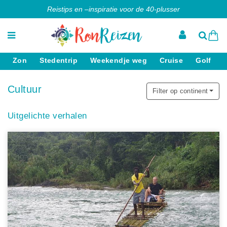
Reistips en –inspiratie voor de 40-plusser
Zon
Stedentrip
Weekendje weg
Cruise
Golf
Cultuur
Filter op continent
Uitgelichte verhalen