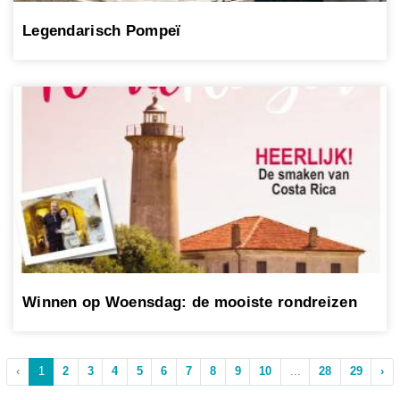
Legendarisch Pompeï
Winnen op Woensdag: de mooiste rondreizen
‹
1
2
3
4
5
6
7
8
9
10
...
28
29
›