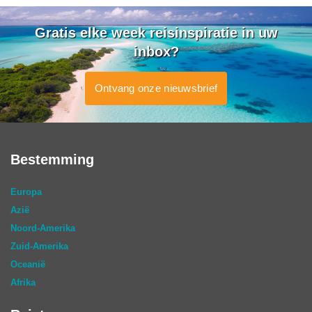
Gratis elke week reisinspiratie in uw
inbox?
Ontvang onze nieuwsbrief
Bestemming
Europa
Azië
Noord-Amerika
Zuid-Amerika
Oceanië
Afrika