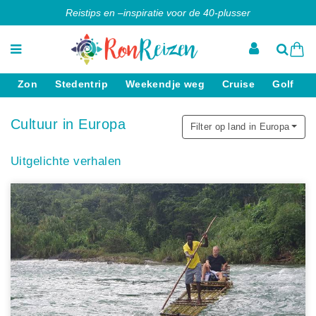
Reistips en –inspiratie voor de 40-plusser
Zon
Stedentrip
Weekendje weg
Cruise
Golf
Cultuur in Europa
Filter op land in Europa
Uitgelichte verhalen