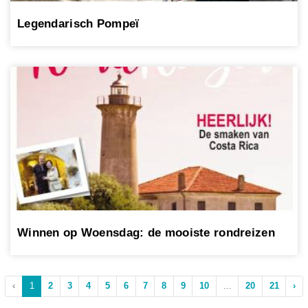
Legendarisch Pompeï
Winnen op Woensdag: de mooiste rondreizen
‹
1
2
3
4
5
6
7
8
9
10
...
20
21
›