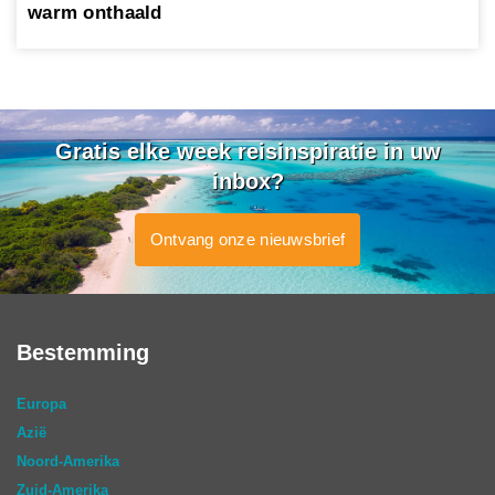
warm onthaald
Gratis elke week reisinspiratie in uw
inbox?
Ontvang onze nieuwsbrief
Bestemming
Europa
Azië
Noord-Amerika
Zuid-Amerika