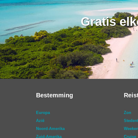
Gratis el
Bestemming
Reis
Europa
Zon
Azië
Stedent
Noord-Amerika
Weeken
Zuid-Amerika
Cruise