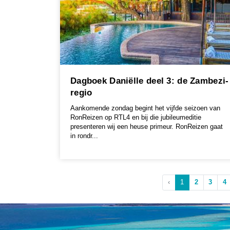
Dagboek Daniëlle deel 3: de Zambezi-
regio
Aankomende zondag begint het vijfde seizoen van
RonReizen op RTL4 en bij die jubileumeditie
presenteren wij een heuse primeur. RonReizen gaat
in rondr...
‹
1
2
3
4