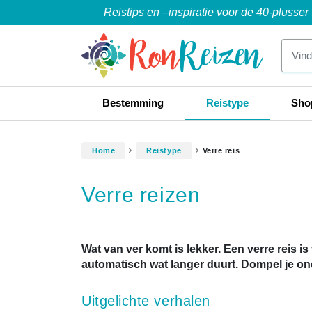
Reistips en –inspiratie voor de 40-plusser
Bestemming
Reistype
Sho
Home
Reistype
Verre reis
Verre reizen
Wat van ver komt is lekker. Een verre reis i
automatisch wat langer duurt. Dompel je on
Uitgelichte verhalen