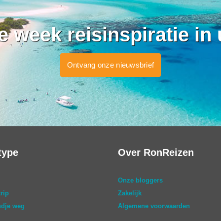
ke week reisinspiratie in
Ontvang onze nieuwsbrief
type
Over RonReizen
Onze bloggers
rip
Zakelijk
dje weg
Algemene voorwaarden