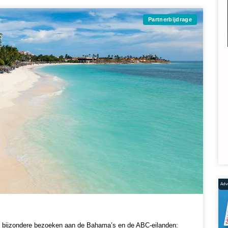
Partnerbijdrage
Adve
t bijzondere bezoeken aan de Bahama’s en de ABC-eilanden: