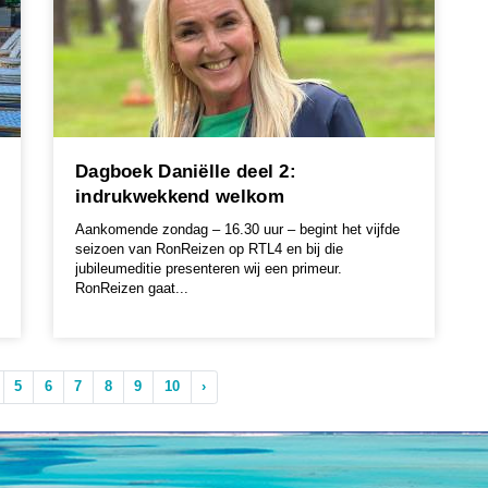
Dagboek Daniëlle deel 2:
indrukwekkend welkom
Aankomende zondag – 16.30 uur – begint het vijfde
seizoen van RonReizen op RTL4 en bij die
jubileumeditie presenteren wij een primeur.
RonReizen gaat...
5
6
7
8
9
10
›