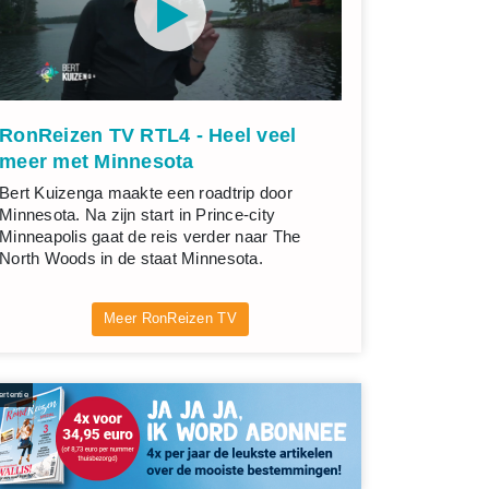
RonReizen TV RTL4 - Heel veel
meer met Minnesota
Bert Kuizenga maakte een roadtrip door
Minnesota. Na zijn start in Prince-city
Minneapolis gaat de reis verder naar The
North Woods in de staat Minnesota.
Meer RonReizen TV
rtentie