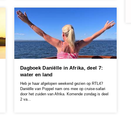
Dagboek Daniëlle in Afrika, deel 7:
water en land
Heb je haar afgelopen weekend gezien op RTL4?
Daniëlle van Poppel nam ons mee op cruise-safari
door het zuiden van Afrika. Komende zondag is deel
2 va...