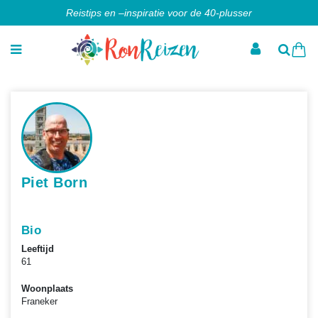
Reistips en –inspiratie voor de 40-plusser
Piet Born
Bio
Leeftijd
61
Woonplaats
Franeker