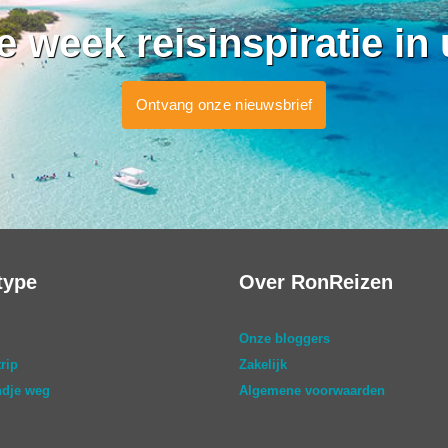
ke week reisinspiratie in
Ontvang onze nieuwsbrief
type
Over RonReizen
Onze bloggers
rip
Zakelijk
dje weg
Algemene voorwaarden