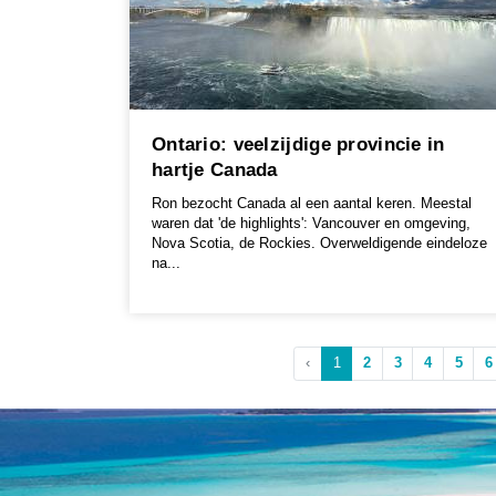
Ontario: veelzijdige provincie in
hartje Canada
Ron bezocht Canada al een aantal keren. Meestal
waren dat 'de highlights': Vancouver en omgeving,
Nova Scotia, de Rockies. Overweldigende eindeloze
na...
‹
1
2
3
4
5
6