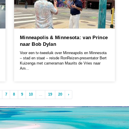
Minneapolis & Minnesota: van Prince
naar Bob Dylan
Voor een tv-tweeluik over Minneapolis en Minnesota
– stad en staat – reisde RonReizen-presentator Bert
Kuizenga met cameraman Maurits de Vries naar
Am...
7
8
9
10
...
19
20
›