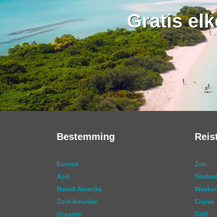
Gratis el
Bestemming
Reis
Europa
Zon
Azië
Stedent
Noord-Amerika
Weeken
Zuid-Amerika
Cruise
Oceanië
Golf