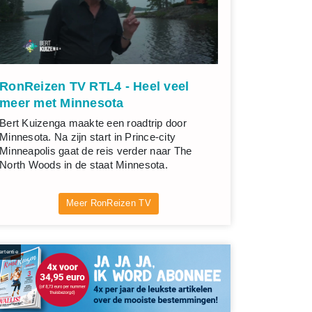
RonReizen TV RTL4 - Heel veel
meer met Minnesota
Bert Kuizenga maakte een roadtrip door
Minnesota. Na zijn start in Prince-city
Minneapolis gaat de reis verder naar The
North Woods in de staat Minnesota.
Meer RonReizen TV
rtentie