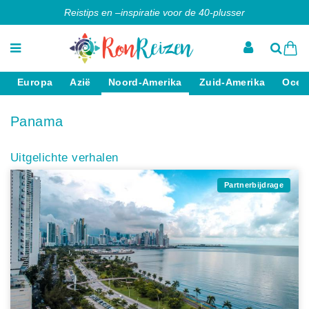
Reistips en –inspiratie voor de 40-plusser
Europa
Azië
Noord-Amerika
Zuid-Amerika
Ocea
Panama
Uitgelichte verhalen
Partnerbijdrage