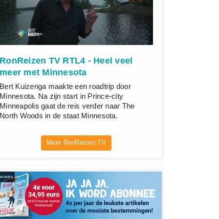
RonReizen TV RTL4 - Heel veel
meer met Minnesota
Bert Kuizenga maakte een roadtrip door
Minnesota. Na zijn start in Prince-city
Minneapolis gaat de reis verder naar The
North Woods in de staat Minnesota.
Meer RonReizen TV
rtentie