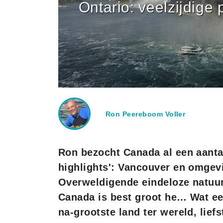
Ontario: veelzijdige 
Ron Peereboom Voller
Ron bezocht Canada al een aanta
highlights': Vancouver en omgev
Overweldigende eindeloze natuur
Canada is best groot he… Wat ee
na-grootste land ter wereld, lief