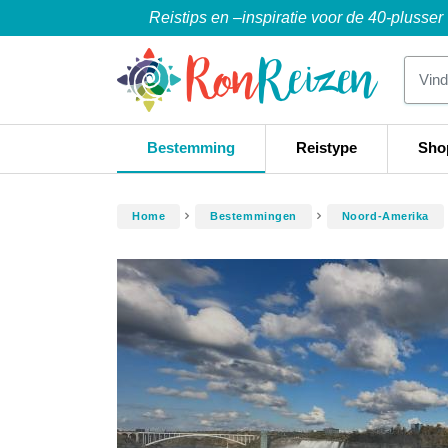
Reistips en –inspiratie voor de 40-plusser
Bestemming
Reistype
Sho
Home
Bestemmingen
Noord-Amerika