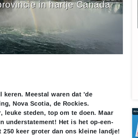
provincie in hartje Canada
l keren. Meestal waren dat 'de
ing, Nova Scotia, de Rockies.
, leuke steden, top om te doen. Maar
Adve
n understatement! Het is het op-een-
st 250 keer groter dan ons kleine landje!