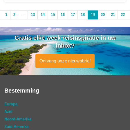
1
2
...
13
14
15
16
17
18
19
20
21
22
Gratis elke week reisinspiratie in uw
inbox?
Ontvang onze nieuwsbrief
Bestemming
Europa
Azië
Noord-Amerika
Zuid-Amerika