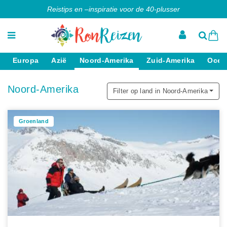
Reistips en –inspiratie voor de 40-plusser
Europa
Azië
Noord-Amerika
Zuid-Amerika
Ocea
Noord-Amerika
Filter op land in Noord-Amerika
Groenland