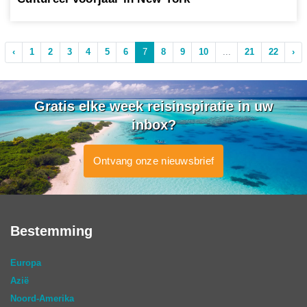
‹
1
2
3
4
5
6
7
8
9
10
...
21
22
›
Gratis elke week reisinspiratie in uw
inbox?
Ontvang onze nieuwsbrief
Bestemming
Europa
Azië
Noord-Amerika