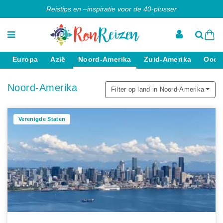
Reistips en –inspiratie voor de 40-plusser
Europa
Azië
Noord-Amerika
Zuid-Amerika
Ocea
Noord-Amerika
Filter op land in Noord-Amerika
Verenigde Staten