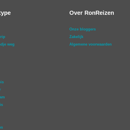
type
Over RonReizen
Onze bloggers
rip
Zakelijk
dje weg
Algemene voorwaarden
eis
r
aam
is
ns