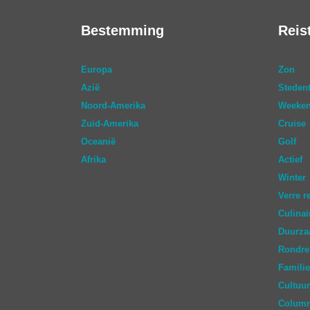
Bestemming
Reis
Europa
Zon
Azië
Stedent
Noord-Amerika
Weeken
Zuid-Amerika
Cruise
Oceanië
Golf
Afrika
Actief
Winter
Verre r
Culinai
Duurz
Rondre
Familie
Cultuur
Colum