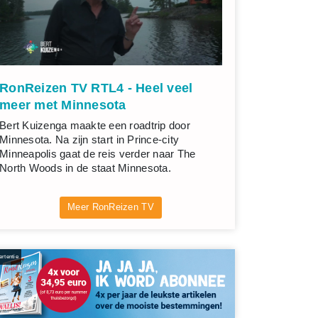
RonReizen TV RTL4 - Heel veel
meer met Minnesota
Bert Kuizenga maakte een roadtrip door
Minnesota. Na zijn start in Prince-city
Minneapolis gaat de reis verder naar The
North Woods in de staat Minnesota.
Meer RonReizen TV
rtentie