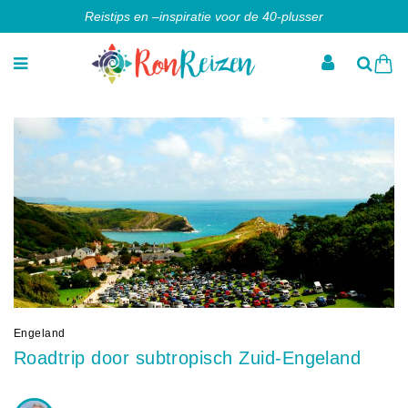
Reistips en –inspiratie voor de 40-plusser
Engeland
Roadtrip door subtropisch Zuid-Engeland