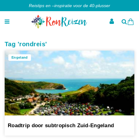
Reistips en –inspiratie voor de 40-plusser
Tag 'rondreis'
Engeland
Roadtrip door subtropisch Zuid-Engeland