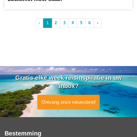
‹
1
2
3
4
5
6
›
Gratis elke week reisinspiratie in uw
inbox?
Ontvang onze nieuwsbrief
Bestemming