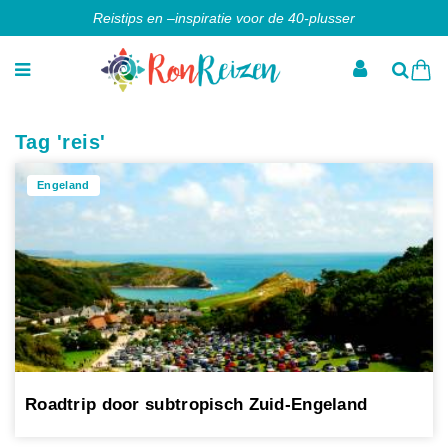
Reistips en –inspiratie voor de 40-plusser
Tag 'reis'
Engeland
Roadtrip door subtropisch Zuid-Engeland