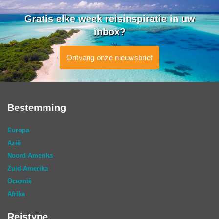
Gratis elke week reisinspiratie in uw
inbox?
Ontvang onze nieuwsbrief
Bestemming
Europa
Azië
Noord-Amerika
Zuid-Amerika
Oceanië
Afrika
Reistype