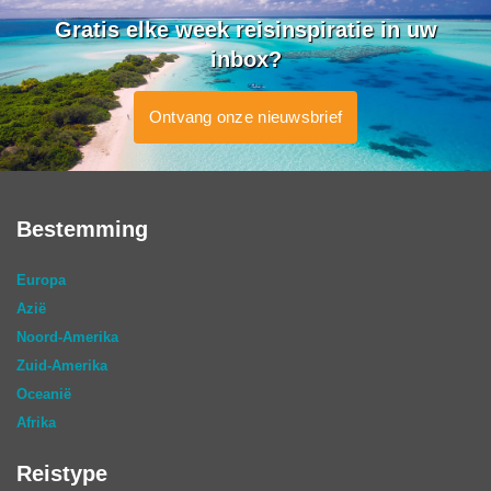
Gratis elke week reisinspiratie in uw
inbox?
Ontvang onze nieuwsbrief
Bestemming
Europa
Azië
Noord-Amerika
Zuid-Amerika
Oceanië
Afrika
Reistype