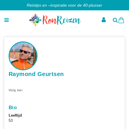
Reistips en –inspiratie voor de 40-plusser
Raymond Geurtsen
Volg me:
Bio
Leeftijd
53