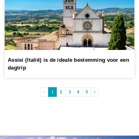
Assisi (Italië) is de ideale bestemming voor een
dagtrip
‹
1
2
3
4
5
›