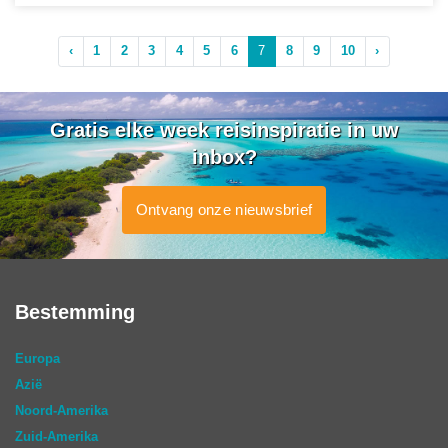
‹
1
2
3
4
5
6
7
8
9
10
›
Gratis elke week reisinspiratie in uw
inbox?
Ontvang onze nieuwsbrief
Bestemming
Europa
Azië
Noord-Amerika
Zuid-Amerika