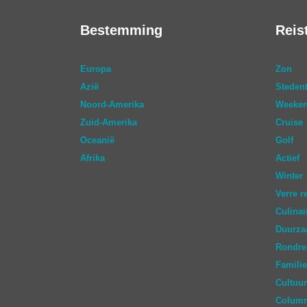
Bestemming
Reis
Europa
Zon
Azië
Stedent
Noord-Amerika
Weeken
Zuid-Amerika
Cruise
Oceanië
Golf
Afrika
Actief
Winter
Verre r
Culinai
Duurz
Rondre
Familie
Cultuur
Colum