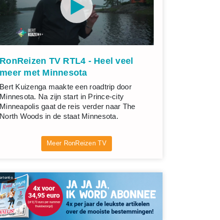
RonReizen TV RTL4 - Heel veel
meer met Minnesota
Bert Kuizenga maakte een roadtrip door
Minnesota. Na zijn start in Prince-city
Minneapolis gaat de reis verder naar The
North Woods in de staat Minnesota.
Meer RonReizen TV
rtentie