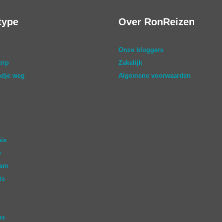
type
Over RonReizen
Onze bloggers
rip
Zakelijk
dje weg
Algemene voorwaarden
eis
r
aam
is
ns