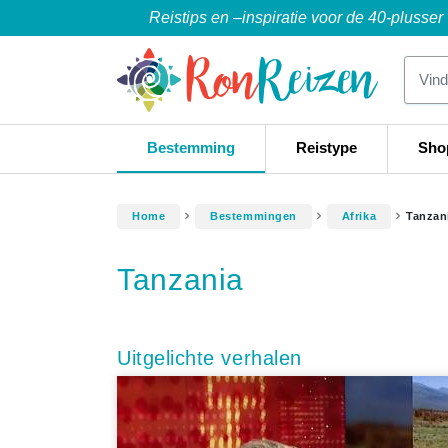
Reistips en –inspiratie voor de 40-plusser
Bestemming
Reistype
Sho
Home
Bestemmingen
Afrika
Tanzan
Tanzania
Uitgelichte verhalen