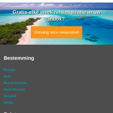
Gratis elke week reisinspiratie in uw
inbox?
Ontvang onze nieuwsbrief
Bestemming
Europa
Azië
Noord-Amerika
Zuid-Amerika
Oceanië
Afrika