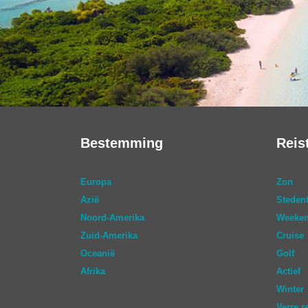
Bestemming
Reis
Europa
Zon
Azië
Stedent
Noord-Amerika
Weeken
Zuid-Amerika
Cruise
Oceanië
Golf
Afrika
Actief
Winter
Verre r