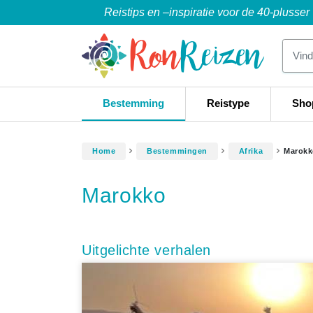
Reistips en –inspiratie voor de 40-plusser
Bestemming
Reistype
Sho
Home
Bestemmingen
Afrika
Marok
Marokko
Uitgelichte verhalen