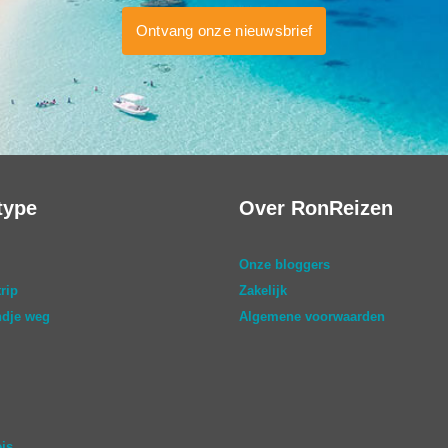
Ontvang onze nieuwsbrief
type
Over RonReizen
Onze bloggers
rip
Zakelijk
dje weg
Algemene voorwaarden
eis