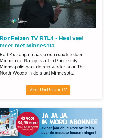
RonReizen TV RTL4 - Heel veel
meer met Minnesota
Bert Kuizenga maakte een roadtrip door
Minnesota. Na zijn start in Prince-city
Minneapolis gaat de reis verder naar The
North Woods in de staat Minnesota.
Meer RonReizen TV
rtentie