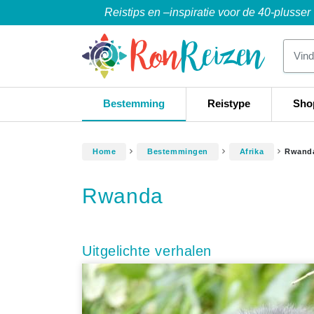
Reistips en –inspiratie voor de 40-plusser
Bestemming
Reistype
Sho
Home
Bestemmingen
Afrika
Rwand
Rwanda
Uitgelichte verhalen