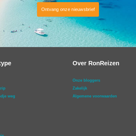
Ontvang onze nieuwsbrief
type
Over RonReizen
Onze bloggers
rip
Zakelijk
dje weg
Algemene voorwaarden
eis