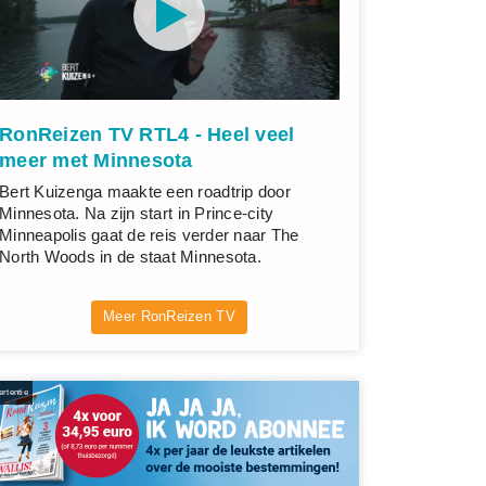
RonReizen TV RTL4 - Heel veel
meer met Minnesota
Bert Kuizenga maakte een roadtrip door
Minnesota. Na zijn start in Prince-city
Minneapolis gaat de reis verder naar The
North Woods in de staat Minnesota.
Meer RonReizen TV
rtentie