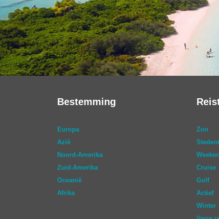
Bestemming
Reis
Europa
Zon
Azië
Stedent
Noord-Amerika
Weeken
Zuid-Amerika
Cruise
Oceanië
Golf
Afrika
Actief
Winter
Verre r