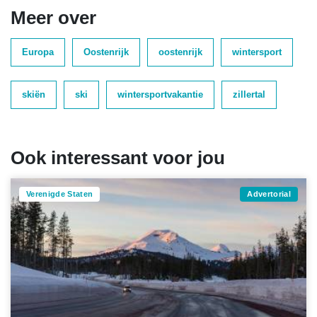
Meer over
Europa
Oostenrijk
oostenrijk
wintersport
skiën
ski
wintersportvakantie
zillertal
Ook interessant voor jou
Verenigde Staten
Advertorial