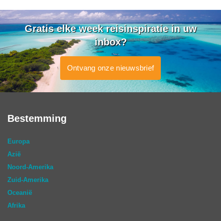
Gratis elke week reisinspiratie in uw
inbox?
Ontvang onze nieuwsbrief
Bestemming
Europa
Azië
Noord-Amerika
Zuid-Amerika
Oceanië
Afrika