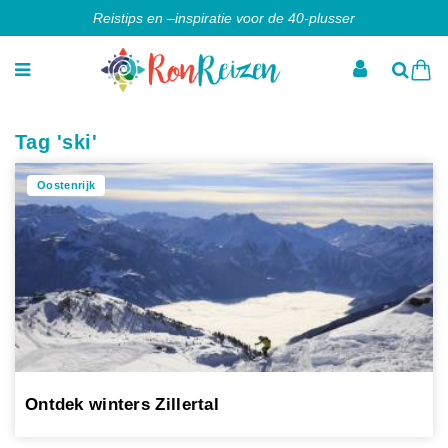
Reistips en –inspiratie voor de 40-plusser
Tag 'ski'
Oostenrijk
Ontdek winters Zillertal