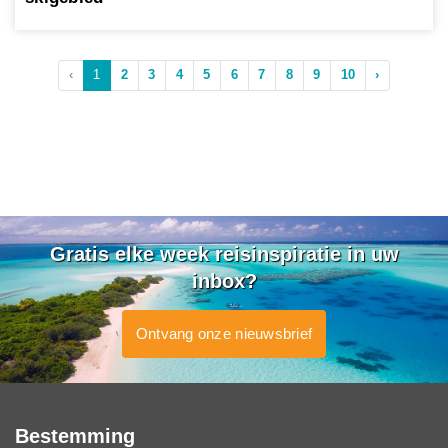
‹
1
2
3
4
5
6
7
8
9
10
›
Gratis elke week reisinspiratie in uw
inbox?
Ontvang onze nieuwsbrief
Bestemming