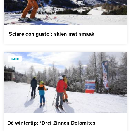
‘Sciare con gusto': skiën met smaak
Italië
Dé wintertip: ‘Drei Zinnen Dolomites’