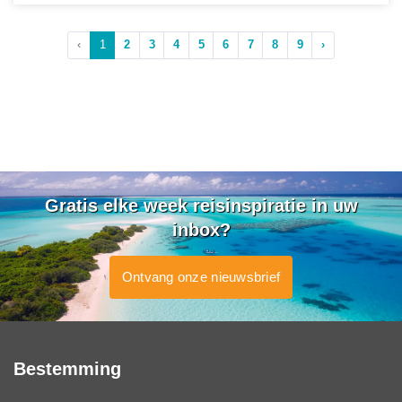
‹
1
2
3
4
5
6
7
8
9
›
Gratis elke week reisinspiratie in uw
inbox?
Ontvang onze nieuwsbrief
Bestemming