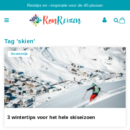
Reistips en –inspiratie voor de 40-plusser
Tag 'skien'
Oostenrijk
3 wintertips voor het hele skiseizoen