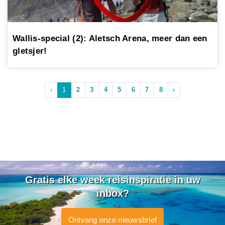
Wallis-special (2): Aletsch Arena, meer dan een
gletsjer!
‹
1
2
3
4
5
6
7
8
›
Gratis elke week reisinspiratie in uw
inbox?
Ontvang onze nieuwsbrief