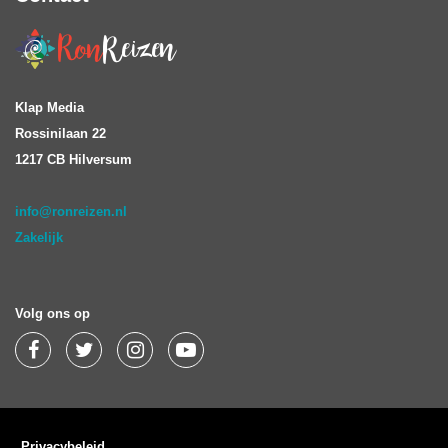
Klap Media
Rossinilaan 22
1217 CB Hilversum
info@ronreizen.nl
Zakelijk
Volg ons op
Privacybeleid