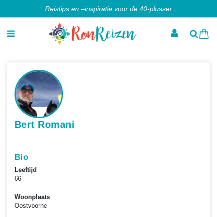
Reistips en –inspiratie voor de 40-plusser
Bert Romani
Bio
Leeftijd
66
Woonplaats
Oostvoorne