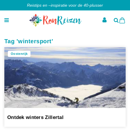
Reistips en –inspiratie voor de 40-plusser
Tag 'wintersport'
Oostenrijk
Ontdek winters Zillertal