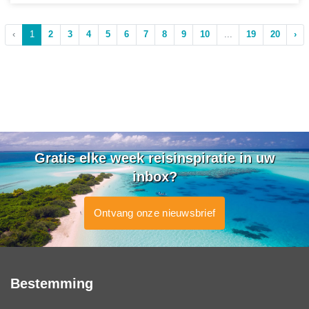
‹
1
2
3
4
5
6
7
8
9
10
...
19
20
›
Gratis elke week reisinspiratie in uw
inbox?
Ontvang onze nieuwsbrief
Bestemming