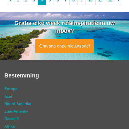
‹
1
2
3
4
5
6
7
8
9
10
11
12
›
Gratis elke week reisinspiratie in uw
inbox?
Ontvang onze nieuwsbrief
Bestemming
Europa
Azië
Noord-Amerika
Zuid-Amerika
Oceanië
Afrika