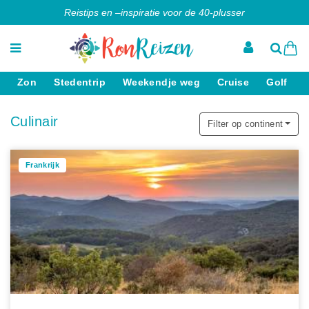
Reistips en –inspiratie voor de 40-plusser
Zon
Stedentrip
Weekendje weg
Cruise
Golf
Culinair
Filter op continent
Frankrijk