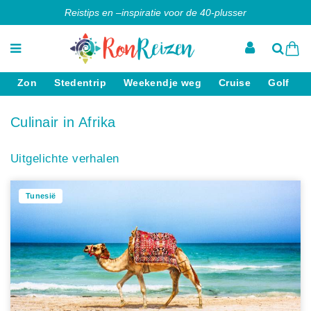
Reistips en –inspiratie voor de 40-plusser
Zon
Stedentrip
Weekendje weg
Cruise
Golf
Culinair in Afrika
Uitgelichte verhalen
Tunesië