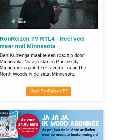
RonReizen TV RTL4 - Heel veel
meer met Minnesota
Bert Kuizenga maakte een roadtrip door
Minnesota. Na zijn start in Prince-city
Minneapolis gaat de reis verder naar The
North Woods in de staat Minnesota.
Meer RonReizen TV
rtentie