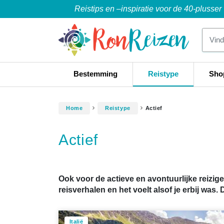
Reistips en –inspiratie voor de 40-plusser
Bestemming
Reistype
Sho
Home
Reistype
Actief
Actief
Ook voor de actieve en avontuurlijke reizi
reisverhalen en het voelt alsof je erbij was. D
Italië