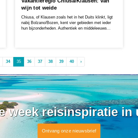
Vakantieregio Chiusa/Klausen: van
wijn tot weide
Chiusa, of Klausen zoals het in het Duits klinkt, ligt
nabij Bolzano/Bozen, kent vier gebieden met ieder
hun bijzonderheden. Authentiek en middeleeuws...
34
35
36
37
38
39
40
›
ke week reisinspiratie in
Ontvang onze nieuwsbrief