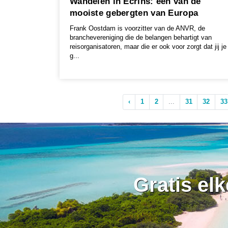
Wandelen in Ecrins: één van de
mooiste gebergten van Europa
Frank Oostdam is voorzitter van de ANVR, de
branchevereniging die de belangen behartigt van
reisorganisatoren, maar die er ook voor zorgt dat jij je
g...
‹
1
2
...
31
32
33
Gratis el