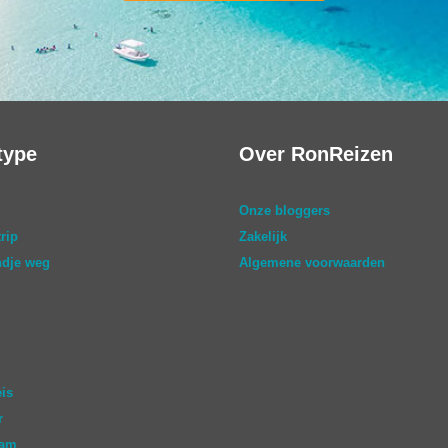
type
Over RonReizen
Onze bloggers
rip
Zakelijk
dje weg
Algemene voorwaarden
eis
r
aam