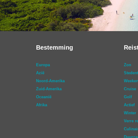
Bestemming
Reis
Europa
Zon
Azië
Stedent
Noord-Amerika
Weeken
Zuid-Amerika
Cruise
Oceanië
Golf
Afrika
Actief
Winter
Verre r
Culinai
Duurz