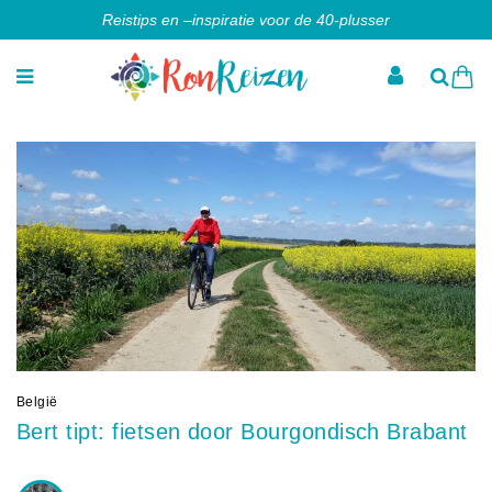
Reistips en –inspiratie voor de 40-plusser
België
Bert tipt: fietsen door Bourgondisch Brabant