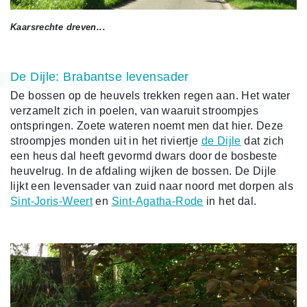
Kaarsrechte dreven...
De Dijle: Brabantse levensader
De bossen op de heuvels trekken regen aan. Het water
verzamelt zich in poelen, van waaruit stroompjes
ontspringen. Zoete wateren noemt men dat hier. Deze
stroompjes monden uit in het riviertje
de Dijle
dat zich
een heus dal heeft gevormd dwars door de bosbeste
heuvelrug. In de afdaling wijken de bossen. De Dijle
lijkt een levensader van zuid naar noord met dorpen als
Sint-Joris-Weert
en
Sint-Agatha-Rode
in het dal.