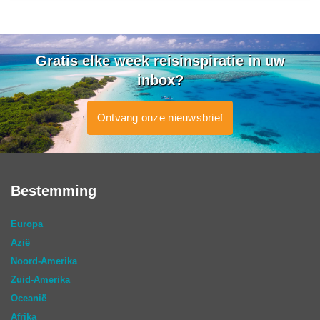
Gratis elke week reisinspiratie in uw
inbox?
Ontvang onze nieuwsbrief
Bestemming
Europa
Azië
Noord-Amerika
Zuid-Amerika
Oceanië
Afrika