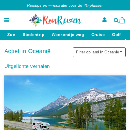
Reistips en –inspiratie voor de 40-plusser
Zon
Stedentrip
Weekendje weg
Cruise
Golf
Actief in Oceanië
Filter op land in Oceanië
Uitgelichte verhalen