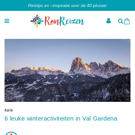
Reistips en –inspiratie voor de 40-plusser
Italië
6 leuke winteractiviteiten in Val Gardena