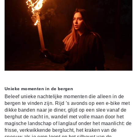
Unieke momenten in de bergen
Beleef unieke nachtelijke momenten die alleen in de
bergen te vinden zijn. Rijd ’s avonds op een e-bike met
dikke banden naar je diner, glijd op een slee vanaf de
berghut de nacht in, wandel met volle maan door het
magische landschap of langlauf onder het maanlicht: de
frisse, verkwikkende berglucht, het kraken van de
sneeuw als je erop loopt en het silhouet van de