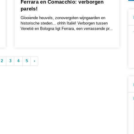
Ferrara en Comacchio: verborgen
parels!
Glooiende heuvels, zonovergoten wijngaarden en
historische steden... ohhh Italië! Verborgen tussen
Venetië en Bologna ligt Ferrara, een verrassende pr...
2
3
4
5
›