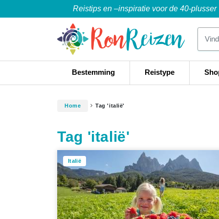
Reistips en –inspiratie voor de 40-plusser
Bestemming
Reistype
Sho
Home
Tag 'italië'
Tag 'italië'
Italië