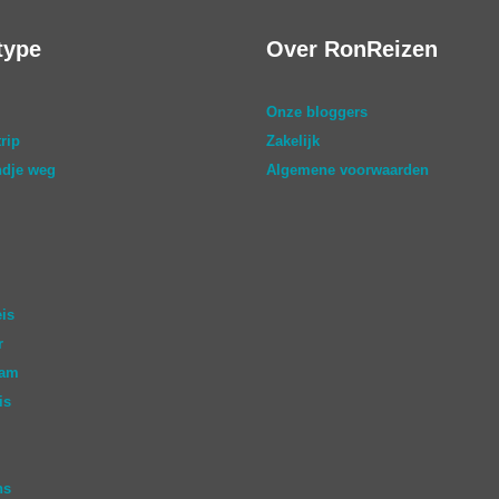
type
Over RonReizen
Onze bloggers
rip
Zakelijk
dje weg
Algemene voorwaarden
eis
r
aam
is
ns