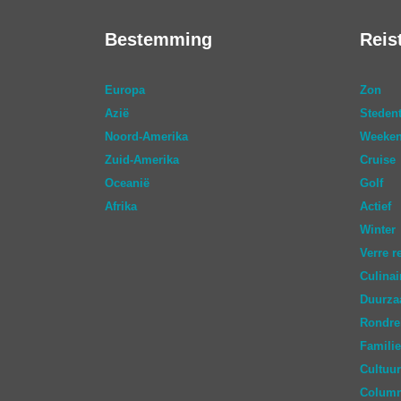
Bestemming
Reis
Europa
Zon
Azië
Stedent
Noord-Amerika
Weeken
Zuid-Amerika
Cruise
Oceanië
Golf
Afrika
Actief
Winter
Verre r
Culinai
Duurz
Rondre
Familie
Cultuur
Colum