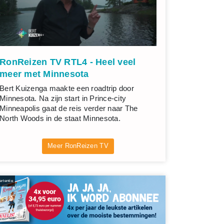
RonReizen TV RTL4 - Heel veel
meer met Minnesota
Bert Kuizenga maakte een roadtrip door
Minnesota. Na zijn start in Prince-city
Minneapolis gaat de reis verder naar The
North Woods in de staat Minnesota.
Meer RonReizen TV
rtentie