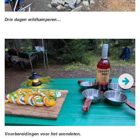
Drie dagen wildkamperen...
Voorbereidingen voor het avondeten.
Er