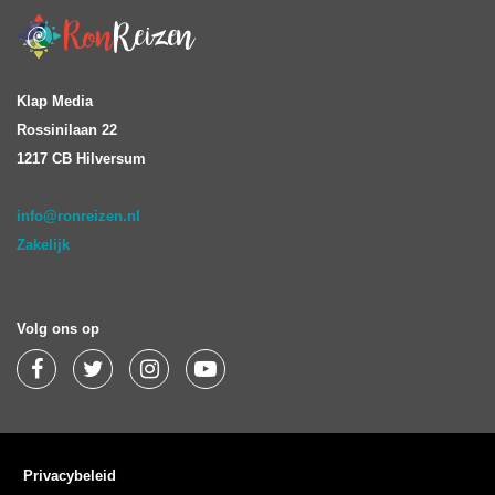
Klap Media
Rossinilaan 22
1217 CB Hilversum
info@ronreizen.nl
Zakelijk
Volg ons op
Privacybeleid