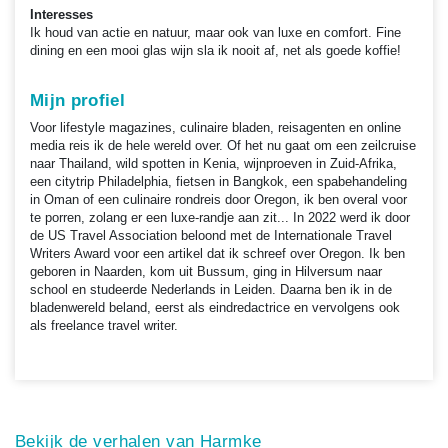
Interesses
Ik houd van actie en natuur, maar ook van luxe en comfort. Fine
dining en een mooi glas wijn sla ik nooit af, net als goede koffie!
Mijn profiel
Voor lifestyle magazines, culinaire bladen, reisagenten en online
media reis ik de hele wereld over. Of het nu gaat om een zeilcruise
naar Thailand, wild spotten in Kenia, wijnproeven in Zuid-Afrika,
een citytrip Philadelphia, fietsen in Bangkok, een spabehandeling
in Oman of een culinaire rondreis door Oregon, ik ben overal voor
te porren, zolang er een luxe-randje aan zit... In 2022 werd ik door
de US Travel Association beloond met de Internationale Travel
Writers Award voor een artikel dat ik schreef over Oregon. Ik ben
geboren in Naarden, kom uit Bussum, ging in Hilversum naar
school en studeerde Nederlands in Leiden. Daarna ben ik in de
bladenwereld beland, eerst als eindredactrice en vervolgens ook
als freelance travel writer.
Bekijk de verhalen van Harmke