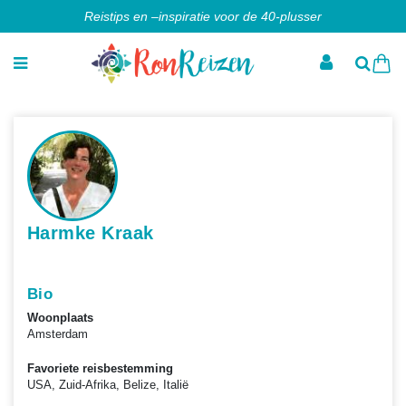
Reistips en –inspiratie voor de 40-plusser
Harmke Kraak
Bio
Woonplaats
Amsterdam
Favoriete reisbestemming
USA, Zuid-Afrika, Belize, Italië