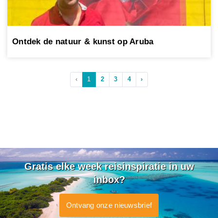
Ontdek de natuur & kunst op Aruba
‹
1
2
3
4
›
Gratis elke week reisinspiratie in uw
inbox?
Ontvang onze nieuwsbrief