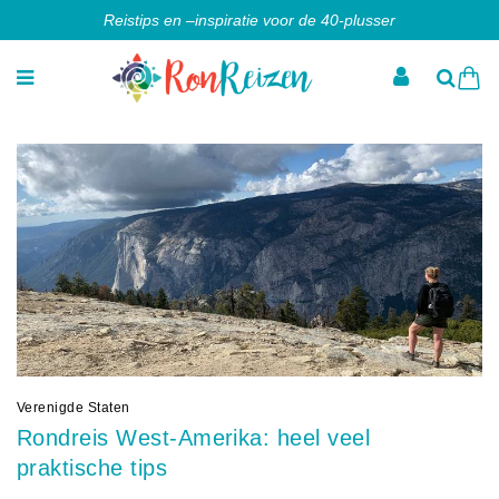
Reistips en –inspiratie voor de 40-plusser
Verenigde Staten
Rondreis West-Amerika: heel veel
praktische tips