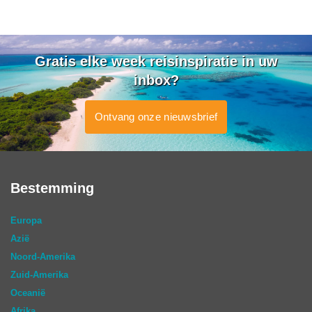
Gratis elke week reisinspiratie in uw
inbox?
Ontvang onze nieuwsbrief
Bestemming
Europa
Azië
Noord-Amerika
Zuid-Amerika
Oceanië
Afrika