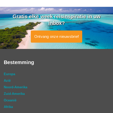
Gratis elke week reisinspiratie in uw
inbox?
Ontvang onze nieuwsbrief
Bestemming
Europa
Azië
Noord-Amerika
Zuid-Amerika
Oceanië
Afrika