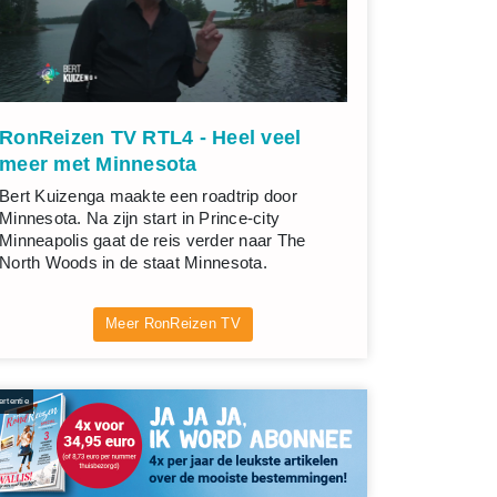
RonReizen TV RTL4 - Heel veel
meer met Minnesota
Bert Kuizenga maakte een roadtrip door
Minnesota. Na zijn start in Prince-city
Minneapolis gaat de reis verder naar The
North Woods in de staat Minnesota.
Meer RonReizen TV
rtentie