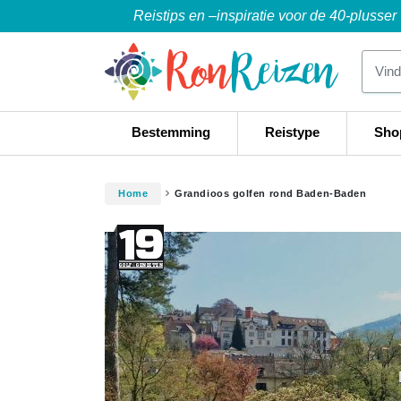
Reistips en –inspiratie voor de 40-plusser
Bestemming
Reistype
Sho
Home
Grandioos golfen rond Baden-Baden