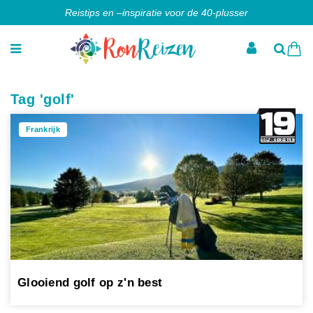
Reistips en –inspiratie voor de 40-plusser
Tag 'golf'
Frankrijk
Glooiend golf op z'n best