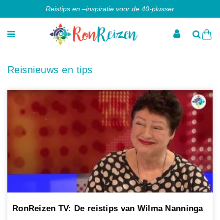
Reistips en –inspiratie voor de 40-plusser
Reisnieuws en tips
RonReizen TV: De reistips van Wilma Nanninga