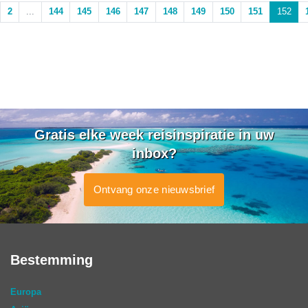
2
...
144
145
146
147
148
149
150
151
152
Gratis elke week reisinspiratie in uw
inbox?
Ontvang onze nieuwsbrief
Bestemming
Europa