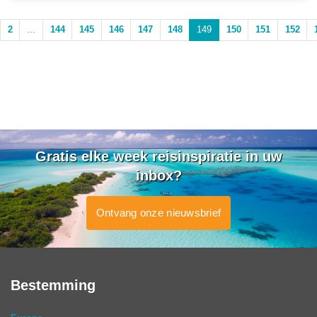
2
...
144
145
146
147
148
149
150
151
152
Gratis elke week reisinspiratie in uw
inbox?
Ontvang onze nieuwsbrief
Bestemming