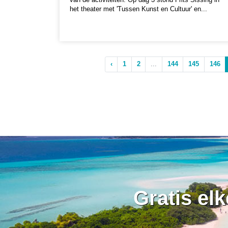
het theater met 'Tussen Kunst en Cultuur' en...
‹
1
2
...
144
145
146
Gratis el