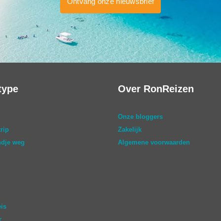
Ontvang onze nieuwsbrief
type
Over RonReizen
Onze bloggers
rip
Zakelijk
dje weg
Algemene voorwaarden
eis
r