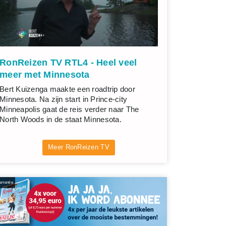
RonReizen TV RTL4 - Heel veel
meer met Minnesota
Bert Kuizenga maakte een roadtrip door
Minnesota. Na zijn start in Prince-city
Minneapolis gaat de reis verder naar The
North Woods in de staat Minnesota.
Meer RonReizen TV
rtentie