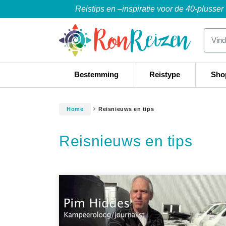
Reistips en –inspiratie voor de 40-plusser
Bestemming
Reistype
Sho
Home
Reisnieuws en tips
Reisnieuws en tips