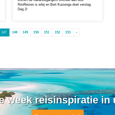
RonReizen is erbij en Bert Kuizenga doet verslag.
Dag 2!
147
148
149
150
151
152
153
›
ke week reisinspiratie in