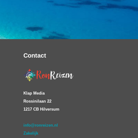
Contact
Klap Media
Rossinilaan 22
1217 CB Hilversum
info@ronreizen.nl
Zakelijk