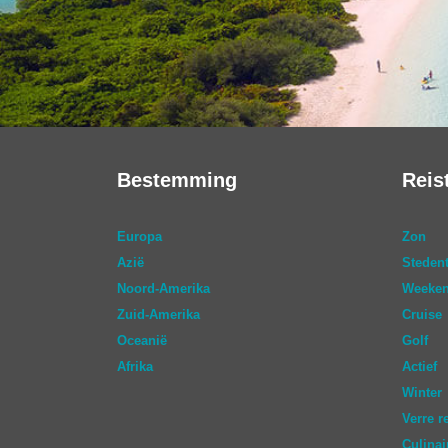
Bestemming
Reis
Europa
Zon
Azië
Stedent
Noord-Amerika
Weeken
Zuid-Amerika
Cruise
Oceanië
Golf
Afrika
Actief
Winter
Verre r
Culinai