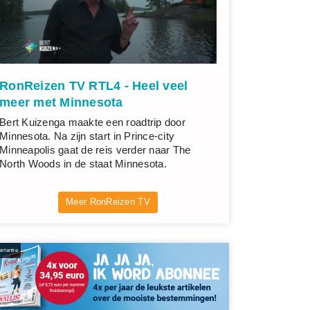
RonReizen TV RTL4 - Heel veel
meer met Minnesota
Bert Kuizenga maakte een roadtrip door
Minnesota. Na zijn start in Prince-city
Minneapolis gaat de reis verder naar The
North Woods in de staat Minnesota.
Meer RonReizen TV
rtentie