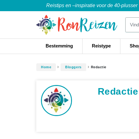
Reistips en –inspiratie voor de 40-plusser
Bestemming
Reistype
Sho
Home
Bloggers
Redactie
Redactie