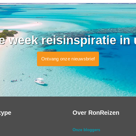
ke week reisinspiratie in
Ontvang onze nieuwsbrief
type
Over RonReizen
Onze bloggers