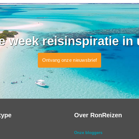
ke week reisinspiratie in
Ontvang onze nieuwsbrief
type
Over RonReizen
Onze bloggers