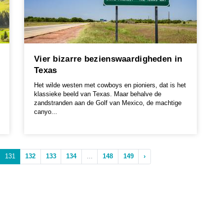
Vier bizarre bezienswaardigheden in
Texas
Het wilde westen met cowboys en pioniers, dat is het
klassieke beeld van Texas. Maar behalve de
zandstranden aan de Golf van Mexico, de machtige
canyo...
131
132
133
134
...
148
149
›