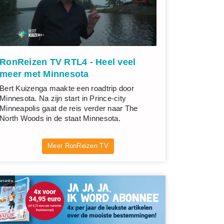
RonReizen TV RTL4 - Heel veel
meer met Minnesota
Bert Kuizenga maakte een roadtrip door
Minnesota. Na zijn start in Prince-city
Minneapolis gaat de reis verder naar The
North Woods in de staat Minnesota.
Meer RonReizen TV
rtentie