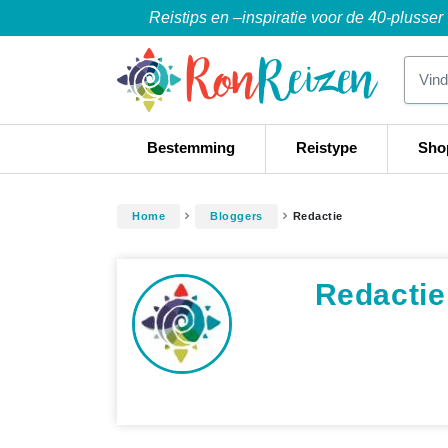
Reistips en –inspiratie voor de 40-plusser
Bestemming
Reistype
Sho
Home
Bloggers
Redactie
Redactie