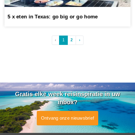
5 x eten in Texas: go big or go home
‹
1
2
›
Gratis elke week reisinspiratie in uw
inbox?
Ontvang onze nieuwsbrief