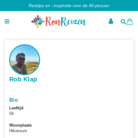
Reistips en –inspiratie voor de 40-plusser
Rob Klap
Bio
Leeftijd
58
Woonplaats
Hilversum