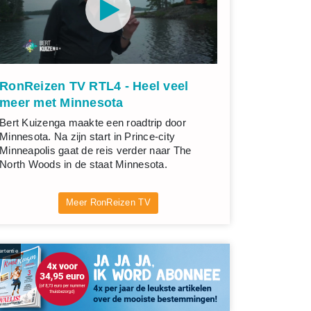
RonReizen TV RTL4 - Heel veel
meer met Minnesota
Bert Kuizenga maakte een roadtrip door
Minnesota. Na zijn start in Prince-city
Minneapolis gaat de reis verder naar The
North Woods in de staat Minnesota.
Meer RonReizen TV
rtentie