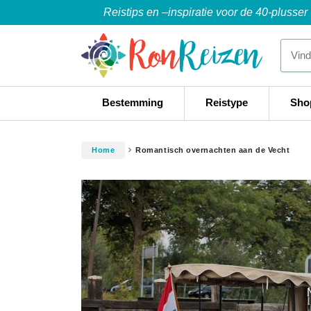
Reistips en –inspiratie voor de 40-plusser
Bestemming
Reistype
Sho
Home
Romantisch overnachten aan de Vecht