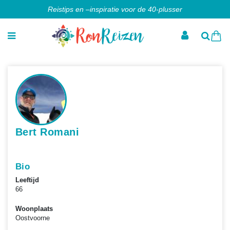
Reistips en –inspiratie voor de 40-plusser
Bert Romani
Bio
Leeftijd
66
Woonplaats
Oostvoorne