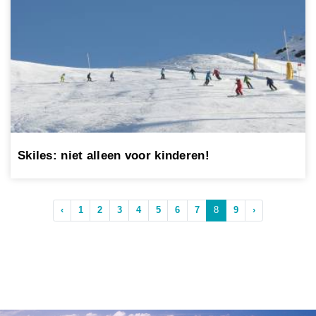
Skiles: niet alleen voor kinderen!
‹
1
2
3
4
5
6
7
8
9
›