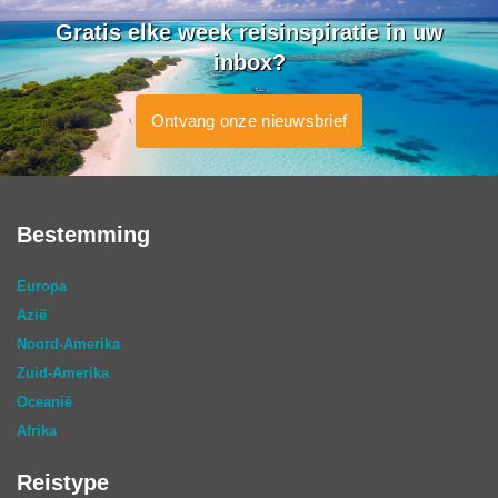
Gratis elke week reisinspiratie in uw
inbox?
Ontvang onze nieuwsbrief
Bestemming
Europa
Azië
Noord-Amerika
Zuid-Amerika
Oceanië
Afrika
Reistype