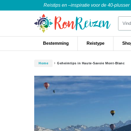
Reistips en –inspiratie voor de 40-plusser
Bestemming
Reistype
Sho
Home
Geheimtips in Haute-Savoie Mont-Blanc