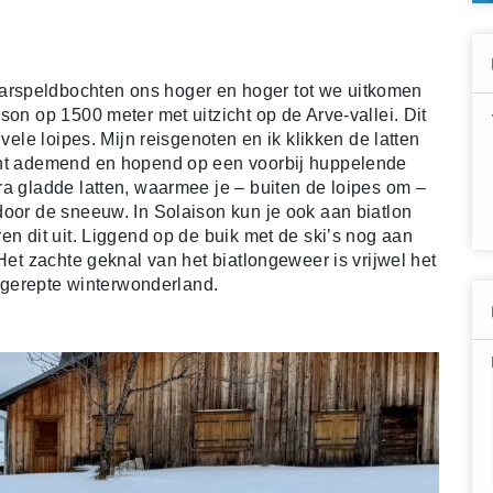
rspeldbochten ons hoger en hoger tot we uitkomen
son op 1500 meter met uitzicht op de Arve-vallei. Dit
 vele loipes. Mijn reisgenoten en ik klikken de latten
cht ademend en hopend op een voorbij huppelende
ra gladde latten, waarmee je – buiten de loipes om –
door de sneeuw. In Solaison kun je ook aan biatlon
en dit uit. Liggend op de buik met de ski’s nog aan
Het zachte geknal van het biatlongeweer is vrijwel het
ongerepte winterwonderland.