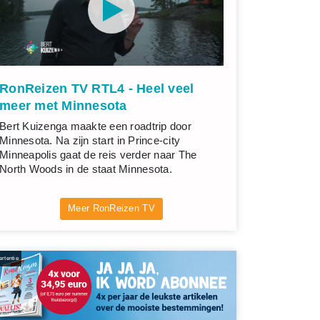
RonReizen TV RTL4 - Heel veel
meer met Minnesota
Bert Kuizenga maakte een roadtrip door
Minnesota. Na zijn start in Prince-city
Minneapolis gaat de reis verder naar The
North Woods in de staat Minnesota.
Meer RonReizen TV
rtentie