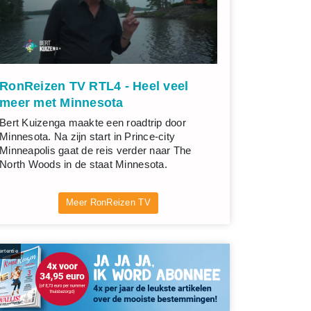
RonReizen TV RTL4 - Heel veel
meer met Minnesota
Bert Kuizenga maakte een roadtrip door
Minnesota. Na zijn start in Prince-city
Minneapolis gaat de reis verder naar The
North Woods in de staat Minnesota.
Meer RonReizen TV
rtentie