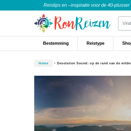
Reistips en –inspiratie voor de 40-plusser
Bestemming
Reistype
Sho
Home
Desolation Sound: op de rand van de wilde